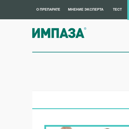
импотенция, синдром
О ПРЕПАРАТЕ
МНЕНИЕ ЭКСПЕРТА
ТЕСТ
первой встречи и другие
виды психологических
проблем с потенцией
Причинами развития импотенции
в 10-20% случаев из 100
являются психологические …
ЧИТАТЬ ПОЛНОСТЬЮ