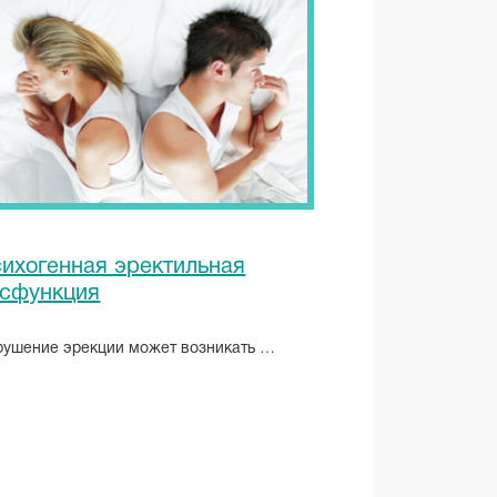
Импотенция
физиологическая или
психологическая – как
отличить?
На мужскую потенцию влияет
целый ряд факторов: образ жизни,
питание, регулярность …
ихогенная эректильная
сфункция
рушение эрекции может возникать …
ЧИТАТЬ ПОЛНОСТЬЮ