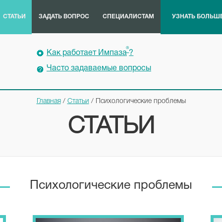
проблемы с потенцией
СТАТЬИ
ЗАДАТЬ ВОПРОС
СПЕЦИАЛИСТАМ
УЗНАТЬ БОЛЬШ
Потенция у мужчин и процесс
возникновение эрекции – это
®
сложный механизм, …
Как работает Импаза
?
Часто задаваемые вопросы
Главная
/
Статьи
/
Психологические проблемы
СТАТЬИ
Психологические проблемы
ЧИТАТЬ ПОЛНОСТЬЮ