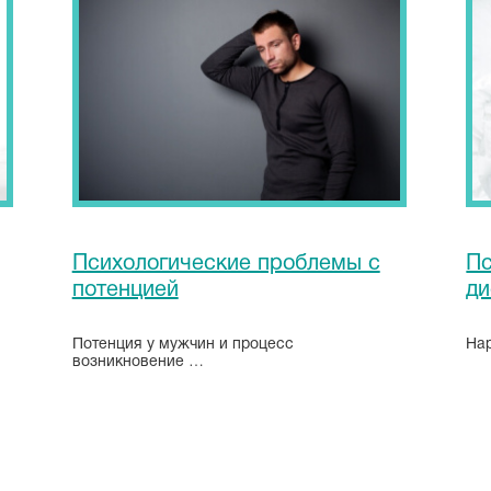
Как избавиться от
психологической
импотенции
Психологическая эректильная
дисфункция (импотенция) –
проблема, с которой …
Психологические проблемы с
Пс
потенцией
ди
Потенция у мужчин и процесс
На
возникновение …
ЧИТАТЬ ПОЛНОСТЬЮ