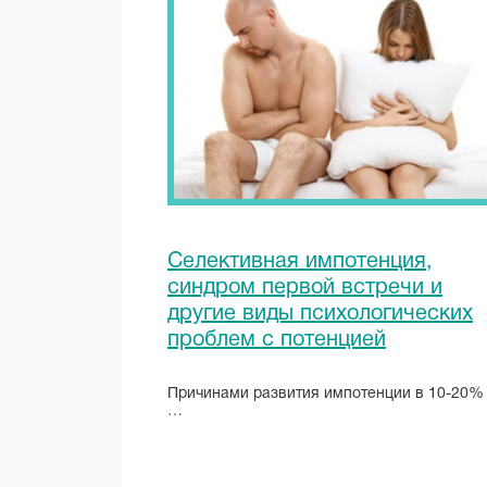
Неврологические
причины импотенции
Эректильная дисфункция может
возникать в результате
неврологических нарушений. …
Селективная импотенция,
синдром первой встречи и
другие виды психологических
проблем с потенцией
Причинами развития импотенции в 10-20%
…
ЧИТАТЬ ПОЛНОСТЬЮ