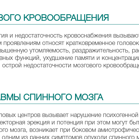
ВОГО КРОВООБРАЩЕНИЯ
тия и недостаточность кровоснабжения вызываю
им проявлениям относят кратковременное голов
вышенную утомляемость, раздражительность, ра
вных функций, ухудшение памяти и концентрации
и острой недостаточности мозгового кровообращ
АВМЫ СПИННОГО МОЗГА
овых центров вызывает нарушение психогенной 
кторная эрекция и потенция при этом могут бы
ого мозга, возникает при боковом амиотрофичес
ь одним из ранних симптомов опухоли спинного 