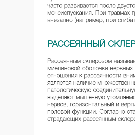
часто развивается после двус
мочеиспускания. При травмах г
внезапно (например, при сгиба
РАССЕЯННЫЙ СКЛЕ
Рассеянным склерозом называе
миелиновой оболочки нервных в
отношения к рассеянности вни
является наличие множественны
патологическую соединительну
выделяют мышечную утомляемос
нервов, горизонтальный и вер
половой функции. Согласно ста
страдающих рассеянным склер