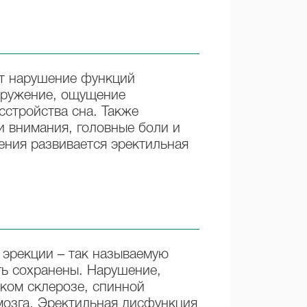
т нарушение функций
окружение, ощущение
сстройства сна. Также
 внимания, головные боли и
ения развивается эректильная
эрекции – так называемую
ть сохранены. Нарушение,
ком склерозе, спинной
мозга. Эректильная дисфункция