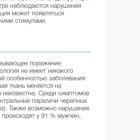
отре наблюдаются нарушения
кция может появляться
скими стимулами.
ызывающее поражение
ология не имеет никакого
ой особенностью заболевания
ая ткань меняется на
а неизвестна. Среди симптомов
ентральные параличи черепных
аз). Также возможно нарушение
е происходят у 91 % мужчин,