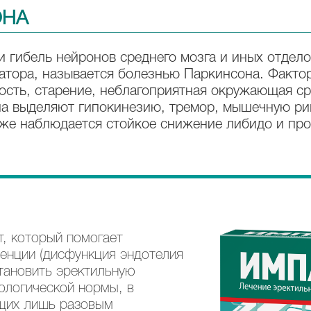
ОНА
 гибель нейронов среднего мозга и иных отдел
атора, называется болезнью Паркинсона. Факто
ость, старение, неблагоприятная окружающая ср
а выделяют гипокинезию, тремор, мышечную риг
кже наблюдается стойкое снижение либидо и пр
т, который помогает
тенции (дисфункция эндотелия
становить эректильную
ологической нормы, в
ющих лишь разовым