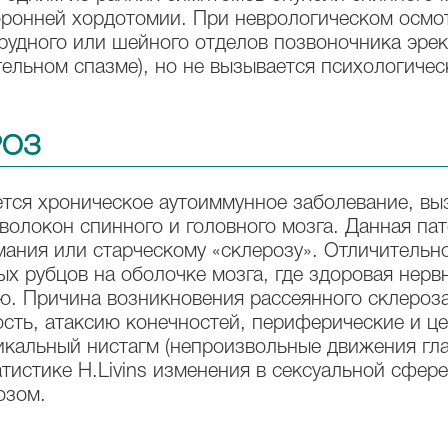
торонней хордотомии. При неврологическом осм
рудного или шейного отделов позвоночника эре
тельном спазме), но не вызывается психологиче
РОЗ
тся хроническое аутоиммунное заболевание, в
олокон спинного и головного мозга. Данная пат
мания или старческому «склерозу». Отличительн
х рубцов на оболочке мозга, где здоровая нервн
ю. Причина возникновения рассеянного склероз
ть, атаксию конечностей, периферические и ц
тикальный нистагм (непроизвольные движения гл
тистике H.Livins изменения в сексуальной сфер
озом.