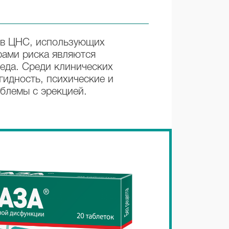
ов ЦНС, использующих
рами риска являются
еда. Среди клинических
идность, психические и
облемы с эрекцией.
Преимуществ
препарата
®
Импаза
Инструкция