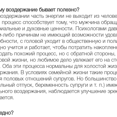
му воздержание бывает полезно?
оздержании часть энергии не выходит из челове
 процесс способствует тому, что мужчина обращ
иальные и духовные ценности. Психологами давн
м-либо
причинам не имеющий возможности удовл
бности, с головой уходит в общественную и пол
но учится и работает, чтобы потратить накопле
дать похожий процесс, но с обратной стороны, 
вой жизни, но любимое дело увлекает его на ст
 Оба эти процесса нормальны для холостой жиз
ржания. В условиях семейной жизни такие проце
 половых отношений супругов. Но большинство 
льный отпуск, беременность супруги
и т. п.
) име
ьного воздержания, наблюдается улучшение эрек
ается.
редно?