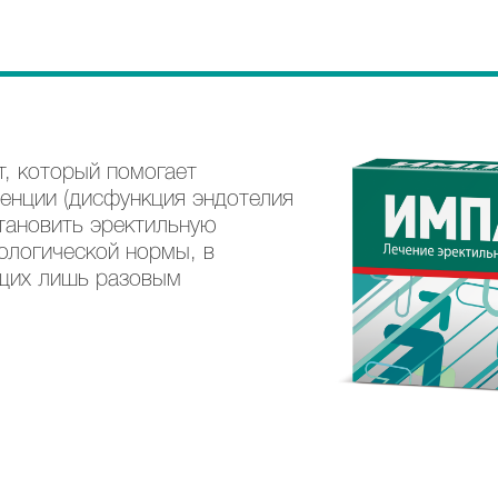
т, который помогает
тенции (дисфункция эндотелия
становить эректильную
ологической нормы, в
ющих лишь разовым