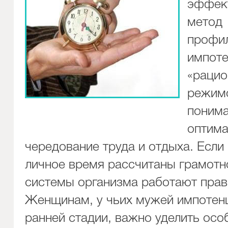
эффек
метод
профи
импоте
«раци
режим
понима
оптим
чередование труда и отдыха. Если
личное время рассчитаны грамотно
системы организма работают прав
Женщинам, у чьих мужей импотен
ранней стадии, важно уделить осо