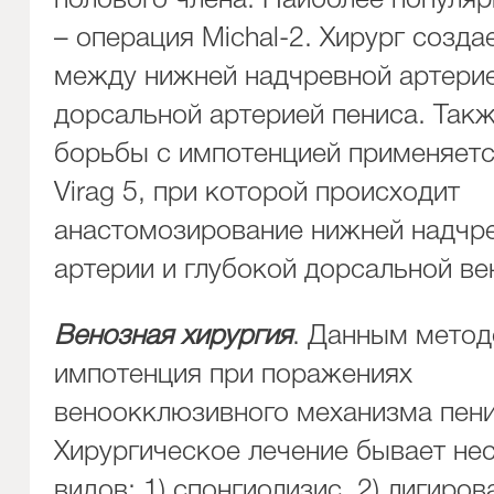
полового члена. Наиболее популяр
– операция Michal-2. Хирург созда
между нижней надчревной артерие
дорсальной артерией пениса. Такж
борьбы с импотенцией применяетс
Virag 5, при которой происходит
анастомозирование нижней надчр
артерии и глубокой дорсальной ве
Венозная хирургия
. Данным метод
импотенция при поражениях
веноокклюзивного механизма пени
Хирургическое лечение бывает не
видов: 1) спонгиолизис, 2) лигиро