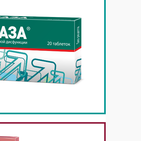
Преимуществ
препарата
®
Импаза
Инструкция