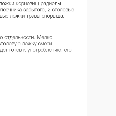
е ложки корневищ радиолы
опеечника забытого, 2 столовые
овые ложки травы спорыша,
о отдельности. Мелко
столовую ложку смеси
дет готов к употреблению, его