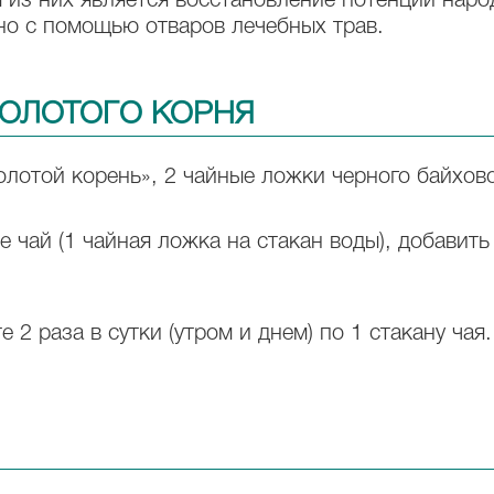
 из них является восстановление потенции нар
но с помощью отваров лечебных трав.
ЗОЛОТОГО КОРНЯ
олотой корень», 2 чайные ложки черного байхово
 чай (1 чайная ложка на стакан воды), добавить 
 2 раза в сутки (утром и днем) по 1 стакану ча