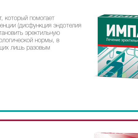
т, который помогает
тенции (дисфункция эндотелия
становить эректильную
ологической нормы, в
ющих лишь разовым